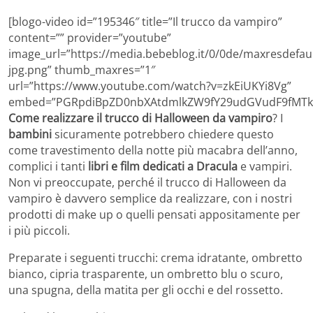
[blogo-video id=”195346″ title=”Il trucco da vampiro”
content=”” provider=”youtube”
image_url=”https://media.bebeblog.it/0/0de/maxresdefaul
jpg.png” thumb_maxres=”1″
url=”https://www.youtube.com/watch?v=zkEiUKYi8Vg”
embed=”PGRpdiBpZD0nbXAtdmlkZW9fY29udGVudF9fMTk1
Come realizzare il trucco di Halloween da vampiro
? I
bambini
sicuramente potrebbero chiedere questo
come travestimento della notte più macabra dell’anno,
complici i tanti
libri e film dedicati a Dracula
e vampiri.
Non vi preoccupate, perché il trucco di Halloween da
vampiro è davvero semplice da realizzare, con i nostri
prodotti di make up o quelli pensati appositamente per
i più piccoli.
Preparate i seguenti trucchi: crema idratante, ombretto
bianco, cipria trasparente, un ombretto blu o scuro,
una spugna, della matita per gli occhi e del rossetto.