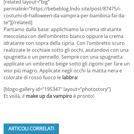
[related layout=”big”
permalink=”https://bebeblog.lndo.site/post/87475/i-
costumi-di-halloween-da-vampira-per-bambina-fai-da-
te”][/related]
Partiamo dalla base: applichiamo la crema idratante
mescolata con dell’ombretto bianco oppure la crema
idratante con sopra della cipria. Con l’ombretto scuro
realizzate le occhiaie sotto gli occhi, aiutandovi con una
spugnetta o un pennello. Sempre con una spugnetta
applicate un ombretto beige sotto gli zigomi per fare un
viso più magro. Applicate negli occhi la matita nera e
colorate di rosso fuoco le
labbra
!
[blogo-gallery id=”195347″ layout=”photostory”]
Et voilà, il
make up da vampiro
è pronto!
ARTICOLI CORRELATI