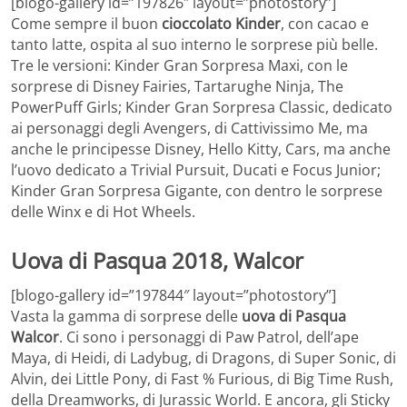
[blogo-gallery id=”197826″ layout=”photostory”]
Come sempre il buon
cioccolato Kinder
, con cacao e
tanto latte, ospita al suo interno le sorprese più belle.
Tre le versioni: Kinder Gran Sorpresa Maxi, con le
sorprese di Disney Fairies, Tartarughe Ninja, The
PowerPuff Girls; Kinder Gran Sorpresa Classic, dedicato
ai personaggi degli Avengers, di Cattivissimo Me, ma
anche le principesse Disney, Hello Kitty, Cars, ma anche
l’uovo dedicato a Trivial Pursuit, Ducati e Focus Junior;
Kinder Gran Sorpresa Gigante, con dentro le sorprese
delle Winx e di Hot Wheels.
Uova di Pasqua 2018, Walcor
[blogo-gallery id=”197844″ layout=”photostory”]
Vasta la gamma di sorprese delle
uova di Pasqua
Walcor
. Ci sono i personaggi di Paw Patrol, dell’ape
Maya, di Heidi, di Ladybug, di Dragons, di Super Sonic, di
Alvin, dei Little Pony, di Fast % Furious, di Big Time Rush,
della Dreamworks, di Jurassic World. E ancora, gli Sticky