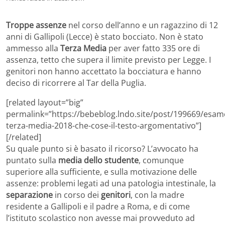
Troppe assenze
nel corso dell’anno e un ragazzino di 12
anni di Gallipoli (Lecce) è stato bocciato. Non è stato
ammesso alla
Terza Media
per aver fatto 335 ore di
assenza, tetto che supera il limite previsto per Legge. I
genitori non hanno accettato la bocciatura e hanno
deciso di ricorrere al Tar della Puglia.
[related layout=”big”
permalink=”https://bebeblog.lndo.site/post/199669/esam
terza-media-2018-che-cose-il-testo-argomentativo”]
[/related]
Su quale punto si è basato il ricorso? L’avvocato ha
puntato sulla
media dello studente
, comunque
superiore alla sufficiente, e sulla motivazione delle
assenze: problemi legati ad una patologia intestinale, la
separazione
in corso dei
genitori
, con la madre
residente a Gallipoli e il padre a Roma, e di come
l’istituto scolastico non avesse mai provveduto ad