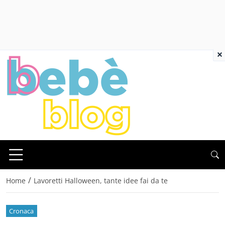
×
/
Home
Lavoretti Halloween, tante idee fai da te
Cronaca