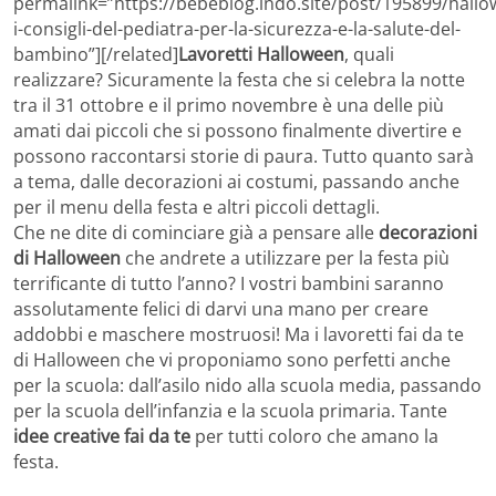
permalink=”https://bebeblog.lndo.site/post/195899/hallo
i-consigli-del-pediatra-per-la-sicurezza-e-la-salute-del-
bambino”][/related]
Lavoretti Halloween
, quali
realizzare? Sicuramente la festa che si celebra la notte
tra il 31 ottobre e il primo novembre è una delle più
amati dai piccoli che si possono finalmente divertire e
possono raccontarsi storie di paura. Tutto quanto sarà
a tema, dalle decorazioni ai costumi, passando anche
per il menu della festa e altri piccoli dettagli.
Che ne dite di cominciare già a pensare alle
decorazioni
di Halloween
che andrete a utilizzare per la festa più
terrificante di tutto l’anno? I vostri bambini saranno
assolutamente felici di darvi una mano per creare
addobbi e maschere mostruosi! Ma i lavoretti fai da te
di Halloween che vi proponiamo sono perfetti anche
per la scuola: dall’asilo nido alla scuola media, passando
per la scuola dell’infanzia e la scuola primaria. Tante
idee creative fai da te
per tutti coloro che amano la
festa.