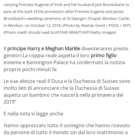
carrying Princess Eugenie of York and her husband Jack Brooksbank to
pass at the start of the procession after Princess Eugenie and James
Brookbank's wedding ceremony at St George's Chapel, Windsor Castle,
in Windsor, on October 12, 2018. (Photo by Alastair Grant / POOL / AFP)
(Photo credit should read ALASTAIR GRANT/AFP/Getty Images)
Il
principe Harry e Meghan Markle
diventeranno presto
genitori.La coppia reale aspetta il loro
primo figlio
insieme e Kensington Palace ha confermato la notizia
proprio pochi minuti fa:
Le sue altezze reali Il Duca e la Duchessa di Sussex sono
molto lieti di annunciare che la Duchessa di Sussex
aspetta un bambino che nascerà nella primavera del
2019”
E nella nota si legge anche
Hanno apprezzato tutto il sostegno che hanno ricevuto
da persone di tutto il mondo sin dal loro matrimonio a