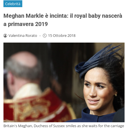
Celebrità
Meghan Markle è incinta: il royal baby nascerà
a primavera 2019
Valentina Rorato
-
15 Ottobre 2018
Britain's Meghan, Duchess of Sussex smiles as she waits for the carriage