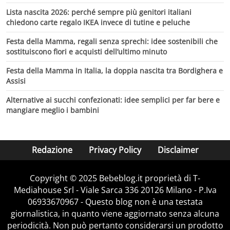
Lista nascita 2026: perché sempre più genitori italiani
chiedono carte regalo IKEA invece di tutine e peluche
Festa della Mamma, regali senza sprechi: idee sostenibili che
sostituiscono fiori e acquisti dell’ultimo minuto
Festa della Mamma in Italia, la doppia nascita tra Bordighera e
Assisi
Alternative ai succhi confezionati: idee semplici per far bere e
mangiare meglio i bambini
Redazione
Privacy Policy
Disclaimer
Copyright © 2025 Bebeblog.it proprietà di T-
Mediahouse Srl - Viale Sarca 336 20126 Milano - P.Iva
06933670967 - Questo blog non è una testata
giornalistica, in quanto viene aggiornato senza alcuna
periodicità. Non può pertanto considerarsi un prodotto