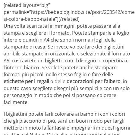
[related layout=”big”
permalink=”https://bebeblog.lndo.site/post/203542/come
si-colora-babbo-natale”][/related]
Una volta scaricate le immagini, potete passare alla
stampa e scegliere il formato. Potete stamparle a foglio
intero e quindi in A4 che sono i normali fogli della
stampante di casa. Se invece volete fare dei bigliettini
apribili, stampate in orizzontale e selezionate il formato
A5, così avrete un biglietto con il disegno in copertina e
l’interno bianco. Se volete potete anche stampare
formati più piccoli nello stesso foglio e fare delle
etichette per i regali
o delle
decorazioni per l’albero
, in
questo caso scegliete disegni più semplici e con un solo
personaggio in modo che poi si possano colorare
facilmente.
I bigliettini potete farli colorare ai bambini con i colori
che gli piacciono di più, sarà un buon modo per fargli
mettere in moto la
fantasia
e impegnarli in questi giorni
di attesa al Natale. Oltre alle letterine, nei bigliettini,