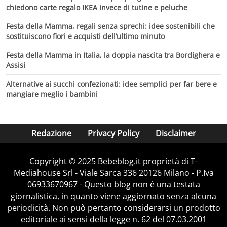
chiedono carte regalo IKEA invece di tutine e peluche
Festa della Mamma, regali senza sprechi: idee sostenibili che
sostituiscono fiori e acquisti dell’ultimo minuto
Festa della Mamma in Italia, la doppia nascita tra Bordighera e
Assisi
Alternative ai succhi confezionati: idee semplici per far bere e
mangiare meglio i bambini
Redazione
Privacy Policy
Disclaimer
Copyright © 2025 Bebeblog.it proprietà di T-
Mediahouse Srl - Viale Sarca 336 20126 Milano - P.Iva
06933670967 - Questo blog non è una testata
giornalistica, in quanto viene aggiornato senza alcuna
periodicità. Non può pertanto considerarsi un prodotto
editoriale ai sensi della legge n. 62 del 07.03.2001