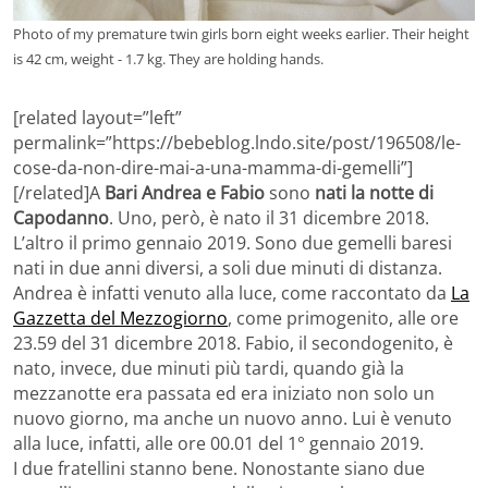
Photo of my premature twin girls born eight weeks earlier. Their height
is 42 cm, weight - 1.7 kg. They are holding hands.
[related layout=”left”
permalink=”https://bebeblog.lndo.site/post/196508/le-
cose-da-non-dire-mai-a-una-mamma-di-gemelli”]
[/related]A
Bari Andrea e Fabio
sono
nati la notte di
Capodanno
. Uno, però, è nato il 31 dicembre 2018.
L’altro il primo gennaio 2019. Sono due gemelli baresi
nati in due anni diversi, a soli due minuti di distanza.
Andrea è infatti venuto alla luce, come raccontato da
La
Gazzetta del Mezzogiorno
, come primogenito, alle ore
23.59 del 31 dicembre 2018. Fabio, il secondogenito, è
nato, invece, due minuti più tardi, quando già la
mezzanotte era passata ed era iniziato non solo un
nuovo giorno, ma anche un nuovo anno. Lui è venuto
alla luce, infatti, alle ore 00.01 del 1° gennaio 2019.
I due fratellini stanno bene. Nonostante siano due