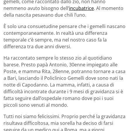
gemelli, come raccontato dallo zio, non hanno
nemmeno avuto bisogno dell’
incubatrice
. Al momento
della nascita pesavano due chili l’uno.
È solo una consuetudine pensare che i gemelli nascano
contemporaneamente. In realtà una differenza
temporale c’è sempre, ma nel nostro caso fa la
differenza tra due anni diversi.
Ha raccontato sempre lo stesso zio al quotidiano
barese. Presto papà Antonio, 30enne impiegato alle
Poste, e mamma Rita, 28enne, potranno tornare a casa
a Bari, lasciando il Policlinico Gemelli dove sono nati la
notte di Capodanno. La mamma, infatti, a causa di
difficoltà incontrate durante i 9 mesi di gravidanza si è
fatta seguire dall’ospedale romano dove poi i suoi
piccoli sono venuti al mondo.
Tutti noi siamo felicissimi. Proprio perché la gravidanza
risultava difficoltosa, mia sorella ha deciso di farsi
seguire da un medico qui a Roma, ma a giorni