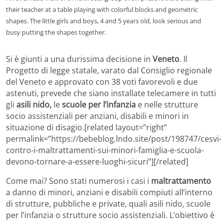
their teacher at a table playing with colorful blocks and geometric
shapes. The little girls and boys, 4 and 5 years old, look serious and
busy putting the shapes together.
Si è giunti a una durissima decisione in
Veneto
. Il
Progetto di legge statale, varato dal Consiglio regionale
del Veneto e approvato con 38 voti favorevoli e due
astenuti, prevede che siano installate telecamere in tutti
gli
asili nido,
le
scuole per l’infanzia
e nelle strutture
socio assistenziali per anziani, disabili e minori in
situazione di disagio.[related layout=”right”
permalink=”https://bebeblog.lndo.site/post/198747/cesvi-
contro-i-maltrattamenti-sui-minori-famiglia-e-scuola-
devono-tornare-a-essere-luoghi-sicuri”][/related]
Come mai? Sono stati numerosi i casi i
maltrattamento
a danno di minori, anziani e disabili compiuti all’interno
di strutture, pubbliche e private, quali asili nido, scuole
per l’infanzia o strutture socio assistenziali. L’obiettivo è