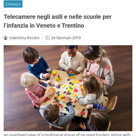
Cronaca
Telecamere negli asili e nelle scuole per
l’infanzia in Veneto e Trentino
Valentina Rorato
-
24 Gennaio 2019
An overhead view of a multiracial group of six preschoolers sitting with