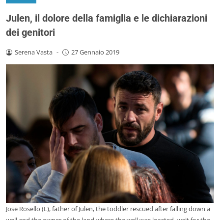
Julen, il dolore della famiglia e le dichiarazioni
dei genitori
Serena Vasta
-
27 Gennaio 2019
Jose Rosello (L), father of Julen, the toddler rescued after falling down a