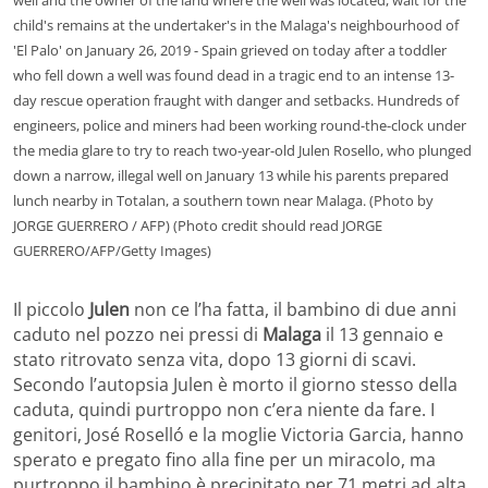
well and the owner of the land where the well was located, wait for the
child's remains at the undertaker's in the Malaga's neighbourhood of
'El Palo' on January 26, 2019 - Spain grieved on today after a toddler
who fell down a well was found dead in a tragic end to an intense 13-
day rescue operation fraught with danger and setbacks. Hundreds of
engineers, police and miners had been working round-the-clock under
the media glare to try to reach two-year-old Julen Rosello, who plunged
down a narrow, illegal well on January 13 while his parents prepared
lunch nearby in Totalan, a southern town near Malaga. (Photo by
JORGE GUERRERO / AFP) (Photo credit should read JORGE
GUERRERO/AFP/Getty Images)
Il piccolo
Julen
non ce l’ha fatta, il bambino di due anni
caduto nel pozzo nei pressi di
Malaga
il 13 gennaio e
stato ritrovato senza vita, dopo 13 giorni di scavi.
Secondo l’autopsia Julen è morto il giorno stesso della
caduta, quindi purtroppo non c’era niente da fare. I
genitori, José Roselló e la moglie Victoria Garcia, hanno
sperato e pregato fino alla fine per un miracolo, ma
purtroppo il bambino è precipitato per 71 metri ad alta