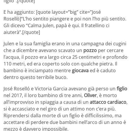
figlio”.[/quote]
E ha aggiunto: [quote layout=”big” cite=”José
Rosellò]“L’ho sentito piangere e poi non l’ho più sentito.
Gli dicevo “Calma Julen, papà è qui. Il fratellino ci
aiuterà”.[/quote]
Julen e la sua famiglia erano in una campagna dei cugini
che a dicembre avevano scavato un
pozzo
per cercare
l’acqua, il pozzo era largo circa 25 centimetri e profondo
110 metri, ed era coperto solo con qualche pietra. Il
bambino è inciampato mentre
giocava
ed è caduto
dentro questo terribile buco.
José Roselló e Victoria Garcia avevano già perso un
figlio
nel 2017, il loro bambino di tre anni,
Oliver
, è morto
all’improvviso in spiaggia a causa di un
attacco cardiaco
,
si è accasciato e nel giro di un attimo non c’era più.
Riprendersi dalla morte di un figlio è difficilissimo, ma
accettare di perdere due bambini nell’arco di un anno è
mezzo è davvero impossibile.