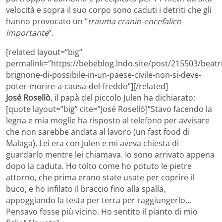
velocità e sopra il suo corpo sono caduti i detriti che gli
hanno provocato un “
trauma cranio-encefalico
importante
”.
[related layout=”big”
permalink=”https://bebeblog.lndo.site/post/215503/beatr
brignone-di-possibile-in-un-paese-civile-non-si-deve-
poter-morire-a-causa-del-freddo”][/related]
José Rosellò
, il papà del piccolo Julen ha dichiarato:
[quote layout=”big” cite=”José Rosellò]“Stavo facendo la
legna e mia moglie ha risposto al telefono per avvisare
che non sarebbe andata al lavoro (un fast food di
Malaga). Lei era con Julen e mi aveva chiesta di
guardarlo mentre lei chiamava. Io sono arrivato appena
dopo la caduta. Ho tolto come ho potuto le pietre
attorno, che prima erano state usate per coprire il
buco, e ho infilato il braccio fino alla spalla,
appoggiando la testa per terra per raggiungerlo…
Pensavo fosse più vicino. Ho sentito il pianto di mio