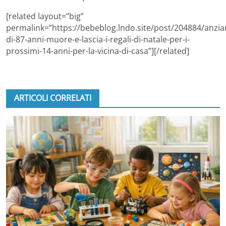
[related layout=”big”
permalink=”https://bebeblog.lndo.site/post/204884/anzia
di-87-anni-muore-e-lascia-i-regali-di-natale-per-i-
prossimi-14-anni-per-la-vicina-di-casa”][/related]
ARTICOLI CORRELATI