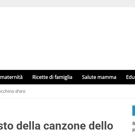
 maternità
Ricette di famiglia
Salute mamma
Edu
ecchino d’oro
sto della canzone dello
B
p