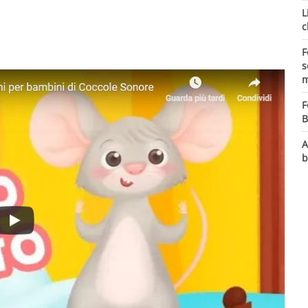
L
c
F
s
m
F
B
A
b