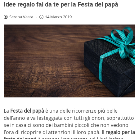
Idee regalo fai da te per la Festa del papà
Serena Vasta
-
14 Marzo 2019
La
Festa del papà
è una delle ricorrenze più belle
dell’anno e va festeggiata con tutti gli onori, soprattutto
se in casa ci sono dei bambini piccoli che non vedono
l’ora di ricoprire di attenzioni il loro papà. Il
regalo per la