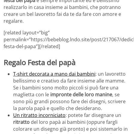
festa del papà
è sempre importante ed è bellissimo
realizzarlo in casa insieme ai bambini, che potranno
creare un bel lavoretto fai da te da fare con amore e
regalare.
[related layout=”big”
permalink=”https://bebeblog.lndo.site/post/217067/dedic
festa-del-papa”][/related]
Regalo Festa del papà
T-shirt decorata a mano dai bambini
: un lavoretto
bellissimo e creativo da fare insieme alle mamme.
Se i bambini sono molto piccoli si può fare una
maglietta con le
impronte delle loro manine
, se
sono più grandi possono fare dei disegni, scrivere
la parola papà e quello che desiderano.
Un ritratto incorniciato
: potete far disegnare un
ritratto
del loro papà ai bambini (oppure fargli
colorare un disegno già pronto) e poi sistemarlo in