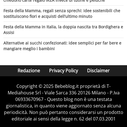
chiedono carte regalo IKEA invece di tutine e peluche
Festa della Mamma, regali senza sprechi: idee sostenibili che
sostituiscono fiori e acquisti dell’ultimo minuto
Festa della Mamma in Italia, la doppia nascita tra Bordighera e
Assisi
Alternative ai succhi confezionati: idee semplici per far bere e
mangiare meglio i bambini
Redazione
Privacy Policy
Disclaimer
Copyright © 2025 Bebeblog.it proprietà di T-
Mediahouse Srl - Viale Sarca 336 20126 Milano - P.Iva
06933670967 - Questo blog non è una testata
giornalistica, in quanto viene aggiornato senza alcuna
periodicità. Non può pertanto considerarsi un prodotto
editoriale ai sensi della legge n. 62 del 07.03.2001