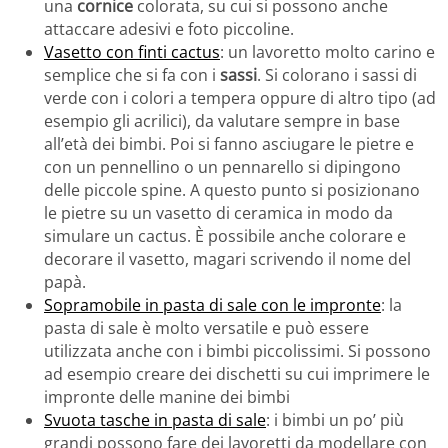
una
cornice
colorata, su cui si possono anche
attaccare adesivi e foto piccoline.
Vasetto con finti cactus
: un lavoretto molto carino e
semplice che si fa con i
sassi
. Si colorano i sassi di
verde con i colori a tempera oppure di altro tipo (ad
esempio gli acrilici), da valutare sempre in base
all’età dei bimbi. Poi si fanno asciugare le pietre e
con un pennellino o un pennarello si dipingono
delle piccole spine. A questo punto si posizionano
le pietre su un vasetto di ceramica in modo da
simulare un cactus. È possibile anche colorare e
decorare il vasetto, magari scrivendo il nome del
papà.
Sopramobile in pasta di sale con le impronte
: la
pasta di sale è molto versatile e può essere
utilizzata anche con i bimbi piccolissimi. Si possono
ad esempio creare dei dischetti su cui imprimere le
impronte delle manine dei bimbi
Svuota tasche in pasta di sale
: i bimbi un po’ più
grandi possono fare dei lavoretti da modellare con