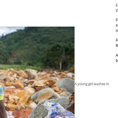
L
c
F
s
m
F
B
A
b
A young girl washes in