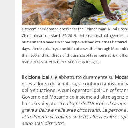
a stream her donated dress near the Chimanimani Rural Hospita
Chimanimani on March 20, 2019. - International aid agencies ra
humanitarian needs in three impoverished countries battered b
days after tropical cyclone Idai cut a swathe through Mozamb
than 300 and hundreds of thousands of lives were at risk, off
read ZINYANGE AUNTONY/AFP/Getty Images)
Il
ciclone Idai
si è abbattutto duramente su
Mozam
questa forza della natura, si contano tantissimi
ba
della situazione. Alcuni operatori dell’Unicef st
Governo del Mozambico insieme ad altre agenzie. 
ha così spiegato:
“I colleghi dell’Unicef sul camp
grave a Beira e nelle aree circostanti. Le persone
attualmente si trovano su tetti, alberi e altre supe
sono stati distrutti”
.