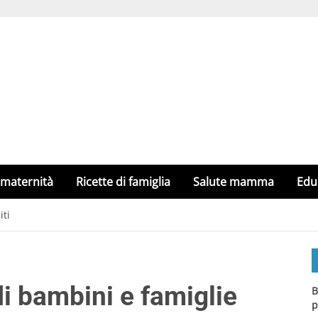
 maternità
Ricette di famiglia
Salute mamma
Edu
iti
di bambini e famiglie
B
p