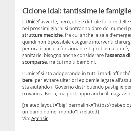
Ciclone Idai: tantissime le famiglie
L’
Unicef
avverte, però, che è difficile fornire del
nei prossimi giorni si potranno dare dei numeri pi
strutture mediche
, fra cui anche la sala d’emerg
quindi non è possibile eseguire interventi chirurgi
per ora è ancora funzionante. Il problema non è, pe
sanitarie: bisogna anche considerare l’
assenza di 
scomparse
, fra cui molti bambini.
L’Unicef si sta adoperando in tutti i modi affinché
bere
, per evitare ulteriori epidemie legate all’as
sta aiutando il Governo distribuendo pastiglie pe
trovano a Beira, ma purtroppo anche il magazzino
[related layout=”big” permalink=”https://bebeblo
un-bambino-nel-mondo”][/related]
Via:
Agensir