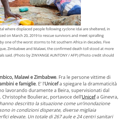
l where displaced people following cyclone Idai are sheltered, in
ced on March 20, 2019 to rescue survivors and meet spiralling
y one of the worst storms to hit southern Africa in decades. Five
ique, Zimbabwe and Malawi, the confirmed death toll stood at more
icials said. (Photo by ZINYANGE AUNTONY / AFP) (Photo credit should
bico, Malawi e Zimbabwe
. Fra le persone vittime di
mbini e famiglie
. E’ l’
Unicef
a spiegare la drammaticità
anno lavorando duramente a Beira, supervisionati dal
Christophe Boulierac, portavoce dell’
Unicef
a Ginevra,
o hanno descritto la situazione come un’inondazione
 sono in condizioni disperate, diverse migliaia
rfici elevate. Un totale di 267 aule e 24 centri sanitari