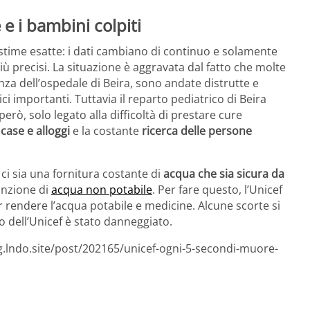
 e i bambini colpiti
le stime esatte: i dati cambiano di continuo e solamente
ù precisi. La situazione è aggravata dal fatto che molte
enza dell’ospedale di Beira, sono andate distrutte e
ci importanti. Tuttavia il reparto pediatrico di Beira
rò, solo legato alla difficoltà di prestare cure
case e alloggi
e la costante
ricerca delle persone
 ci sia una fornitura costante di
acqua che sia sicura da
sunzione di
acqua non potabile
. Per fare questo, l’Unicef
r rendere l’acqua potabile e medicine. Alcune scorte si
 dell’Unicef è stato danneggiato.
g.lndo.site/post/202165/unicef-ogni-5-secondi-muore-