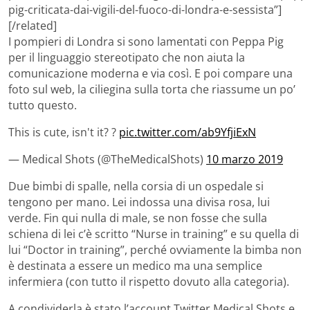
pig-criticata-dai-vigili-del-fuoco-di-londra-e-sessista”]
[/related]
I pompieri di Londra si sono lamentati con Peppa Pig
per il linguaggio stereotipato che non aiuta la
comunicazione moderna e via così. E poi compare una
foto sul web, la ciliegina sulla torta che riassume un po’
tutto questo.
This is cute, isn't it? ?
pic.twitter.com/ab9YfjiExN
— Medical Shots (@TheMedicalShots)
10 marzo 2019
Due bimbi di spalle, nella corsia di un ospedale si
tengono per mano. Lei indossa una divisa rosa, lui
verde. Fin qui nulla di male, se non fosse che sulla
schiena di lei c’è scritto “Nurse in training” e su quella di
lui “Doctor in training”, perché ovviamente la bimba non
è destinata a essere un medico ma una semplice
infermiera (con tutto il rispetto dovuto alla categoria).
A condividerla è stato l’account Twitter Medical Shots e