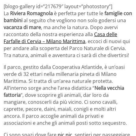
[blogo-gallery id=”217679″ layout=”photostory”]
La
Riviera Romagnola
è perfetta per tutte le
famiglie con
bambini
al seguito che vogliono non solo godersi una
vacanza di mare
, ma anche la natura. Dopo avervi
raccontato della nostra esperienza alla
Casa delle
Farfalle di Cervia – Milano Marittima
, eccoci di nuovi qui
per andare alla scoperta del Parco Naturale di Cervia.
Tra natura, animali e avventura ci sarà di che divertirsi!
Il parco, gestito dalla Cooperativa Atlantide, è un’oasi
verde di 32 ettari nella millenaria pineta di Milano
Marittima. Si tratta di un’area naturale protetta.
All’interno sorge anche l’area didattica “
Nella vecchia
fattoria
“, dove scoprire gli animali, dar loro da
mangiare, conoscerli da più vicino. Ci sono cavalli,
caprette, pecore, daini, maiali, conigli e molti altri
ancora. Il parco accoglie animali da privati e
associazioni e anche gli animali posti sotto sequestro.
Ci sono spazi dove fare
pic nic
, sentieri per passeggiare,