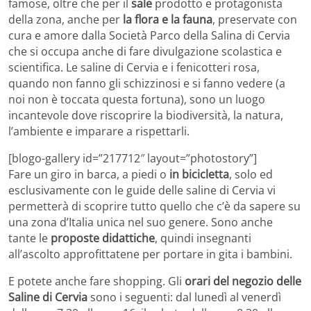
famose, oltre che per il
sale
prodotto e protagonista
della zona, anche per
la flora e la fauna
, preservate con
cura e amore dalla Società Parco della Salina di Cervia
che si occupa anche di fare divulgazione scolastica e
scientifica. Le saline di Cervia e i fenicotteri rosa,
quando non fanno gli schizzinosi e si fanno vedere (a
noi non è toccata questa fortuna), sono un luogo
incantevole dove riscoprire la biodiversità, la natura,
l’ambiente e imparare a rispettarli.
[blogo-gallery id=”217712″ layout=”photostory”]
Fare un giro in barca, a piedi o
in bicicletta
, solo ed
esclusivamente con le guide delle saline di Cervia vi
permetterà di scoprire tutto quello che c’è da sapere su
una zona d’Italia unica nel suo genere. Sono anche
tante le
proposte didattiche
, quindi insegnanti
all’ascolto approfittatene per portare in gita i bambini.
E potete anche fare shopping. Gli
orari del negozio delle
Saline di Cervia
sono i seguenti: dal lunedì al venerdì