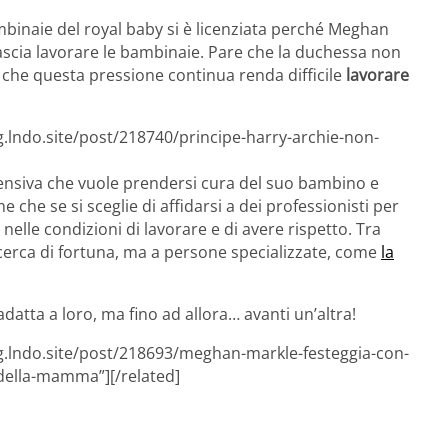
mbinaie del royal baby si è licenziata perché Meghan
scia lavorare le bambinaie. Pare che la duchessa non
 che questa pressione continua renda difficile
lavorare
g.lndo.site/post/218740/principe-harry-archie-non-
iva che vuole prendersi cura del suo bambino e
 che se si sceglie di affidarsi a dei professionisti per
nelle condizioni di lavorare e di avere rispetto. Tra
 in cerca di fortuna, ma a persone specializzate, come
la
atta a loro, ma fino ad allora… avanti un’altra!
og.lndo.site/post/218693/meghan-markle-festeggia-con-
-della-mamma”][/related]