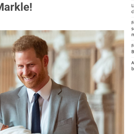
Markle!
L
c
F
s
m
F
B
A
b