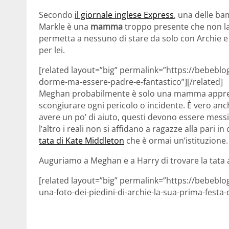
Secondo
il giornale inglese Express
, una delle ba
Markle è una
mamma
troppo presente che non la
permetta a nessuno di stare da solo con Archie e
per lei.
[related layout=”big” permalink=”https://bebeblo
dorme-ma-essere-padre-e-fantastico”][/related]
Meghan probabilmente è solo una mamma apprens
scongiurare ogni pericolo o incidente. È vero anche
avere un po’ di aiuto, questi devono essere messi 
l’altro i reali non si affidano a ragazze alla pari
tata di Kate Middleton
che è ormai un’istituzione.
Auguriamo a Meghan e a Harry di trovare la tata ad
[related layout=”big” permalink=”https://bebebl
una-foto-dei-piedini-di-archie-la-sua-prima-festa