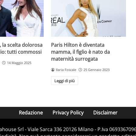
Paris Hilton è diventata
, la scelta dolorosa
mamma, il figlio è nato da
iglio: tutti commossi
maternità surrogata
14 Maggio 2025
Ilaria Foscale
25 Gennaio 2023
Leggi di più
Redazione
Privacy Policy
Disclaimer
house Srl - Viale Sarca 336 20126 Milano - P.Iva 06933670967