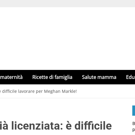
 maternità
Ricette di famiglia
Salute mamma
Edu
: è difficile lavorare per Meghan Markle!
à licenziata: è difficile
B
p