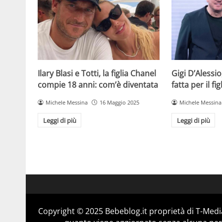
Ilary Blasi e Totti, la figlia Chanel
Gigi D’Alessio
compie 18 anni: com’è diventata
fatta per il f
Michele Messina
16 Maggio 2025
Michele Messina
Leggi di più
Leggi di più
Copyright © 2025 Bebeblog.it proprietà di T-Media