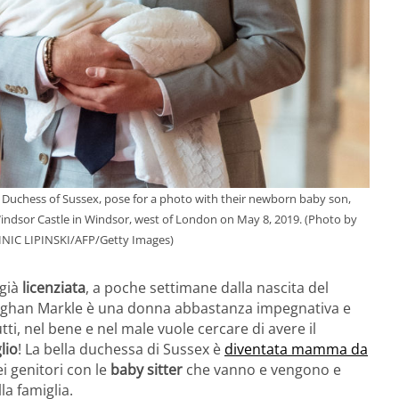
n, Duchess of Sussex, pose for a photo with their newborn baby son,
indsor Castle in Windsor, west of London on May 8, 2019. (Photo by
MINIC LIPINSKI/AFP/Getty Images)
 già
licenziata
, a poche settimane dalla nascita del
Meghan Markle è una donna abbastanza impegnativa e
ti, nel bene e nel male vuole cercare di avere il
glio
! La bella duchessa di Sussex è
diventata mamma da
ei genitori con le
baby sitter
che vanno e vengono e
la famiglia.