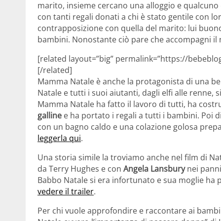
marito, insieme cercano una alloggio e qualcuno 
con tanti regali donati a chi è stato gentile con 
contrapposizione con quella del marito: lui buono
bambini. Nonostante ciò pare che accompagni il m
[related layout=”big” permalink=”https://bebeblo
[/related]
Mamma Natale è anche la protagonista di una bel
Natale e tutti i suoi aiutanti, dagli elfi alle renne
Mamma Natale ha fatto il lavoro di tutti, ha costru
galline
e ha portato i regali a tutti i bambini. Poi
con un bagno caldo e una colazione golosa prepa
leggerla qui
.
Una storia simile la troviamo anche nel film di 
da Terry Hughes e con
Angela Lansbury
nei panni
Babbo Natale si era infortunato e sua moglie ha po
vedere il trailer
.
Per chi vuole approfondire e raccontare ai bambi