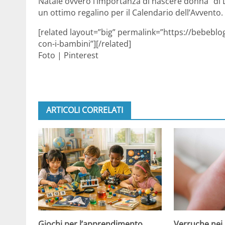
Natale ovvero l’importanza di nascere donna” di L
un ottimo regalino per il Calendario dell’Avvento.
[related layout=”big” permalink=”https://bebeblo
con-i-bambini”][/related]
Foto | Pinterest
ARTICOLI CORRELATI
Giochi per l’apprendimento
Verruche nei 