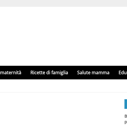
 maternità
Ricette di famiglia
Salute mamma
Edu
B
p