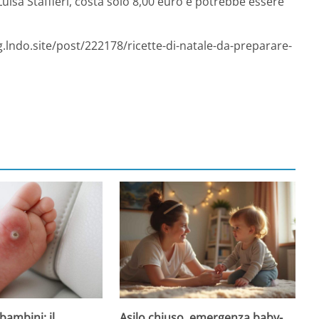
uisa Staffieri, costa solo 8,00 euro e potrebbe essere
g.lndo.site/post/222178/ricette-di-natale-da-preparare-
Asilo chiuso, emergenza baby-
bambini: il