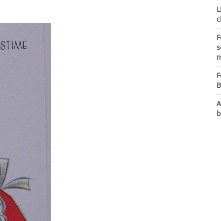
L
c
F
s
m
F
B
A
b