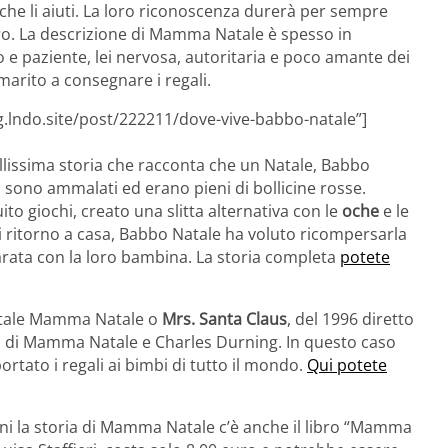
che li aiuti. La loro riconoscenza durerà per sempre
loro. La descrizione di Mamma Natale è spesso in
 e paziente, lei nervosa, autoritaria e poco amante dei
arito a consegnare i regali.
g.lndo.site/post/222211/dove-vive-babbo-natale”]
lissima storia che racconta che un Natale, Babbo
, si sono ammalati ed erano pieni di bollicine rosse.
ito giochi, creato una slitta alternativa con le
oche
e le
 di ritorno a casa, Babbo Natale ha voluto ricompersarla
rata con la loro bambina. La storia completa
potete
Natale Mamma Natale o
Mrs. Santa Claus
, del 1996 diretto
 di Mamma Natale e Charles Durning. In questo caso
rtato i regali ai bimbi di tutto il mondo.
Qui potete
ni la storia di Mamma Natale c’è anche il libro “Mamma