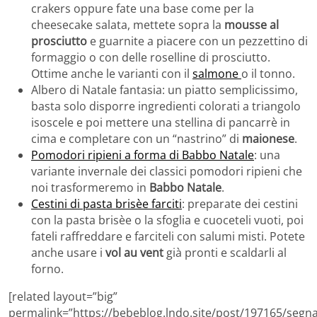
crakers oppure fate una base come per la
cheesecake salata, mettete sopra la
mousse al
prosciutto
e guarnite a piacere con un pezzettino di
formaggio o con delle roselline di prosciutto.
Ottime anche le varianti con il
salmone
o il tonno.
Albero di Natale fantasia: un piatto semplicissimo,
basta solo disporre ingredienti colorati a triangolo
isoscele e poi mettere una stellina di pancarrè in
cima e completare con un “nastrino” di
maionese
.
Pomodori ripieni a forma di Babbo Natale
: una
variante invernale dei classici pomodori ripieni che
noi trasformeremo in
Babbo Natale
.
Cestini di pasta brisèe farciti
: preparate dei cestini
con la pasta brisèe o la sfoglia e cuoceteli vuoti, poi
fateli raffreddare e farciteli con salumi misti. Potete
anche usare i
vol au vent
già pronti e scaldarli al
forno.
[related layout=”big”
permalink=”https://bebeblog.lndo.site/post/197165/segna