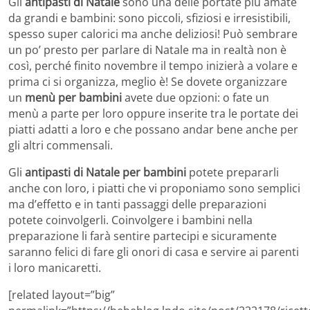
Gli
antipasti di Natale
sono una delle portate più amate
da grandi e bambini: sono piccoli, sfiziosi e irresistibili,
spesso super calorici ma anche deliziosi! Può sembrare
un po’ presto per parlare di Natale ma in realtà non è
così, perché finito novembre il tempo inizierà a volare e
prima ci si organizza, meglio è! Se dovete organizzare
un
menù per bambini
avete due opzioni: o fate un
menù a parte per loro oppure inserite tra le portate dei
piatti adatti a loro e che possano andar bene anche per
gli altri commensali.
Gli
antipasti di Natale per bambini
potete prepararli
anche con loro, i piatti che vi proponiamo sono semplici
ma d’effetto e in tanti passaggi delle preparazioni
potete coinvolgerli. Coinvolgere i bambini nella
preparazione li farà sentire partecipi e sicuramente
saranno felici di fare gli onori di casa e servire ai parenti
i loro manicaretti.
[related layout=”big”