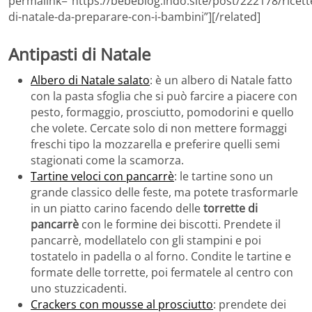
permalink=”https://bebeblog.lndo.site/post/222178/ricett
di-natale-da-preparare-con-i-bambini”][/related]
Antipasti di Natale
Albero di Natale salato
: è un albero di Natale fatto
con la pasta sfoglia che si può farcire a piacere con
pesto, formaggio, prosciutto, pomodorini e quello
che volete. Cercate solo di non mettere formaggi
freschi tipo la mozzarella e preferire quelli semi
stagionati come la scamorza.
Tartine veloci con pancarrè
: le tartine sono un
grande classico delle feste, ma potete trasformarle
in un piatto carino facendo delle
torrette di
pancarrè
con le formine dei biscotti. Prendete il
pancarrè, modellatelo con gli stampini e poi
tostatelo in padella o al forno. Condite le tartine e
formate delle torrette, poi fermatele al centro con
uno stuzzicadenti.
Crackers con mousse al prosciutto
: prendete dei