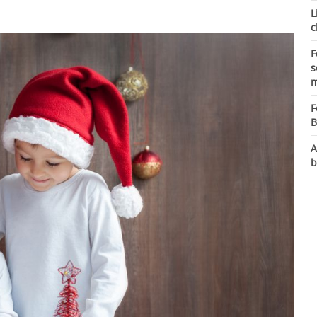
L
c
F
s
m
F
B
A
b