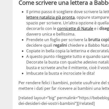
Come scrivere una lettera a Babb
Il primo passo è scegliere dove scrivere la le
lettere natalizia già pronta
, oppure stampare
spazio per scrivere. Un’altra opzione è quell
decorarlo con le
cornicette di Natale
e i
diseg
davvero unica e bellissima.
Prendete un foglio per scrivere la
brutta cop
decidere quali
regalini
chiedere a Babbo Nata
Copiate in bella copia la letterina e decorat
A questo punto rileggete tutto e quando saret
Decorate la busta con qualche adesivo nataliz
busta e scrivete anche il mittente, cioè il vos
Imbucate la busta e incrociate le dita!
Per rendere felici i bambini, potete usufruire del 
mettere i dati per far ricevere ai bambini una let
[related layout=”big” permalink=”https://bebeblog
dei-desideri-dei-vostri-bambini”][/related]