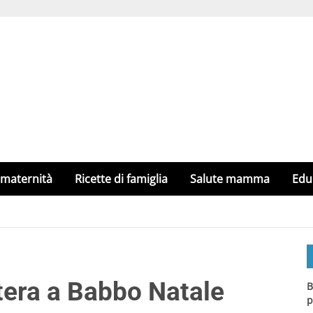
 maternità
Ricette di famiglia
Salute mamma
Edu
tera a Babbo Natale
B
p