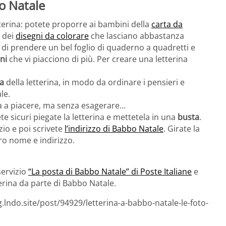
o Natale
tterina: potete proporre ai bambini della
carta da
 dei
disegni da colorare
che lasciano abbastanza
a di prendere un bel foglio di quaderno a quadretti e
ni
che vi piacciono di più. Per creare una letterina
ia
della letterina, in modo da ordinare i pensieri e
le.
ela a piacere, ma senza esagerare…
e sicuri piegate la letterina e mettetela in una
busta
.
io e poi scrivete
l’indirizzo di Babbo Natale
. Girate la
tro nome e indirizzo.
servizio
“La posta di Babbo Natale” di Poste Italiane
e
terina da parte di Babbo Natale.
.lndo.site/post/94929/letterina-a-babbo-natale-le-foto-