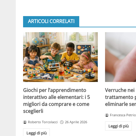
ARTICOLI CORRELATI
Giochi per l’apprendimento
Verruche nei 
interattivo alle elementari: i 5
trattamento 
migliori da comprare e come
eliminarle se
sceglierli
Francesca Petric
Roberto Torcolacci
26 Aprile 2026
Leggi di più
Leggi di più