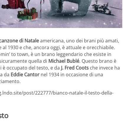
canzone di Natale
americana, uno dei brani più amati,
e al 1930 e che, ancora oggi, è attuale e orecchiabile.
comin’ to town, è un brano leggendario che esiste in
è sicuramente quella di
Michael Bublé
. Questo brano è
i è occupato del testo, e da
J. Fred Coots
che invece ha
ta da
Eddie Cantor
nel 1934 in occasione di una
aziamento.
.lndo.site/post/222777/bianco-natale-il-testo-della-
sto