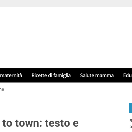
 maternità
Ricette di famiglia
Salute mamma
Edu
one
to town: testo e
B
p