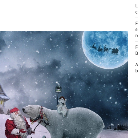
L
c
F
s
m
F
B
A
b