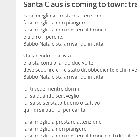
Santa Claus is coming to town: t
Farai meglio a prestare attenzione
farai meglio a non piangere
farai meglio a non mettere il broncio
e ti dirò il perchè:
Babbo Natale sta arrivando in città
sta facendo una lista
e la sta controllando due volte
deve scoprire chi è stato disobbediente e chi inv
Babbo Natale sta arrivando in città
lui ti vede mentre dormi
lui sa quando sei sveglio
lui sa se sei stato buono o cattivo
quindi sii buono, per carità!
farai meglio a prestare attenzione
farai meglio a non piangere
farai meglio a non mettere il broncio e ti dirò il p