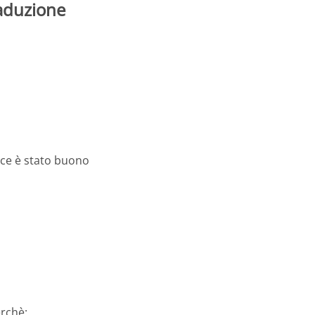
raduzione
ece è stato buono
erchè: