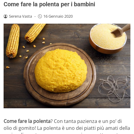
Come fare la polenta per i bambini
Serena Vasta
-
16 Gennaio 2020
Come fare la polenta
? Con tanta pazienza e un po’ di
olio di gomito! La polenta è uno dei piatti più amati della