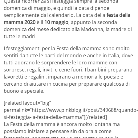
Questa ricorrenza si festeggia sempre la seconda
domenica di maggio, e quindi la data dipende
semplicemente dal calendario. La data della
festa della
mamma 2020
è il
10 maggio
, appunto la seconda
domenica del mese dedicato alla Madonna, la madre di
tutte le madri.
I festeggiamenti per la Festa della mamma sono molto
sentiti da tutte le parti del mondo e anche in Italia, dove
tutti adorano le sorprendere le loro mamme con
sorprese, regali, inviti e cene fuori. I bambini preparano
lavoretti e regalini, imparano a memoria le poesie e
cercano di aiutare in cucina per preparare qualcosa di
buono e speciale.
[related layout=”big”
permalink=”https://www.pinkblog.it/post/349688/quando-
si-festeggia-la-festa-della-mamma”][/related]
La Festa della mamma è ancora molto lontana ma
possiamo iniziare a pensare sin da ora a come