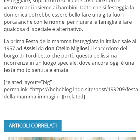
festeggiare, soprattutto se volete costruire con le
vostre mani insieme ai bambini. Dato che si festeggia la
domenica potrebbe essere bello fare una gita fuori
porta anche con le
nonne
, per riunire la famiglia e fare
qualcosa di speciale e alternativo.
La prima Festa della mamma festeggiata in Italia risale al
1957 ad
Assisi
da
don Otello Migliosi
, il sacerdote del
borgo di Tordibetto che portò questa bellissima
ricorrenza in un luogo speciale, dove ancora oggi è una
festa molto sentita e amata.
[related layout=”big”
permalink=”https://bebeblog.lndo.site/post/199209/festa-
della-mamma-immagini”][/related]
ARTICOLI CORRELATI