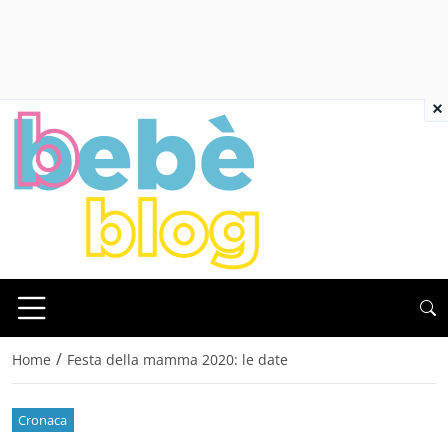
×
/
Home
Festa della mamma 2020: le date
Cronaca