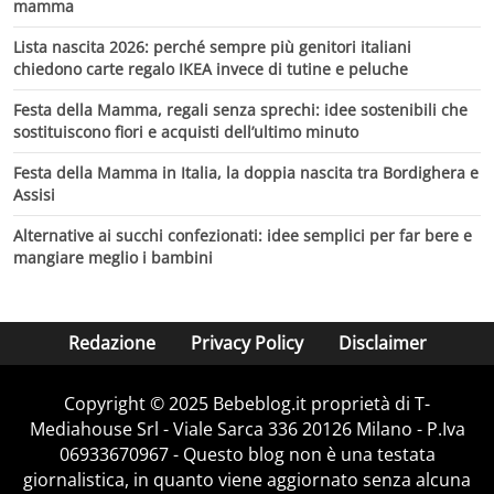
mamma
Lista nascita 2026: perché sempre più genitori italiani
chiedono carte regalo IKEA invece di tutine e peluche
Festa della Mamma, regali senza sprechi: idee sostenibili che
sostituiscono fiori e acquisti dell’ultimo minuto
Festa della Mamma in Italia, la doppia nascita tra Bordighera e
Assisi
Alternative ai succhi confezionati: idee semplici per far bere e
mangiare meglio i bambini
Redazione
Privacy Policy
Disclaimer
Copyright © 2025 Bebeblog.it proprietà di T-
Mediahouse Srl - Viale Sarca 336 20126 Milano - P.Iva
06933670967 - Questo blog non è una testata
giornalistica, in quanto viene aggiornato senza alcuna