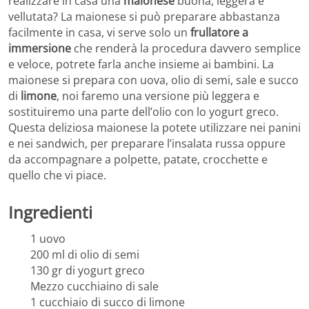
realizzare in casa una
maionese
buona, leggera e
vellutata? La maionese si può preparare abbastanza
facilmente in casa, vi serve solo un
frullatore a
immersione
che renderà la procedura davvero semplice
e veloce, potrete farla anche insieme ai bambini. La
maionese si prepara con uova, olio di semi, sale e succo
di
limone
, noi faremo una versione più leggera e
sostituiremo una parte dell’olio con lo yogurt greco.
Questa deliziosa maionese la potete utilizzare nei panini
e nei sandwich, per preparare l’insalata russa oppure
da accompagnare a polpette, patate, crocchette e
quello che vi piace.
Ingredienti
1 uovo
200 ml di olio di semi
130 gr di yogurt greco
Mezzo cucchiaino di sale
1 cucchiaio di succo di limone