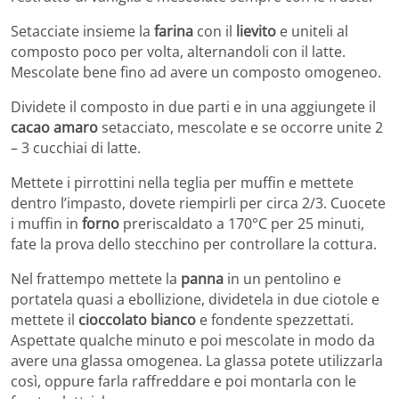
Setacciate insieme la
farina
con il
lievito
e uniteli al
composto poco per volta, alternandoli con il latte.
Mescolate bene fino ad avere un composto omogeneo.
Dividete il composto in due parti e in una aggiungete il
cacao amaro
setacciato, mescolate e se occorre unite 2
– 3 cucchiai di latte.
Mettete i pirrottini nella teglia per muffin e mettete
dentro l’impasto, dovete riempirli per circa 2/3. Cuocete
i muffin in
forno
preriscaldato a 170°C per 25 minuti,
fate la prova dello stecchino per controllare la cottura.
Nel frattempo mettete la
panna
in un pentolino e
portatela quasi a ebollizione, dividetela in due ciotole e
mettete il
cioccolato bianco
e fondente spezzettati.
Aspettate qualche minuto e poi mescolate in modo da
avere una glassa omogenea. La glassa potete utilizzarla
così, oppure farla raffreddare e poi montarla con le