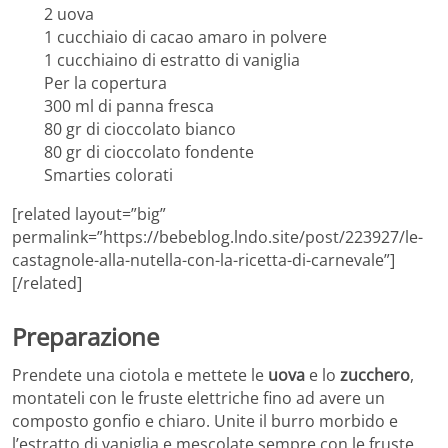
2 uova
1 cucchiaio di cacao amaro in polvere
1 cucchiaino di estratto di vaniglia
Per la copertura
300 ml di panna fresca
80 gr di cioccolato bianco
80 gr di cioccolato fondente
Smarties colorati
[related layout=”big”
permalink=”https://bebeblog.lndo.site/post/223927/le-
castagnole-alla-nutella-con-la-ricetta-di-carnevale”]
[/related]
Preparazione
Prendete una ciotola e mettete le
uova
e lo
zucchero
,
montateli con le fruste elettriche fino ad avere un
composto gonfio e chiaro. Unite il burro morbido e
l’estratto di vaniglia e mescolate sempre con le fruste.