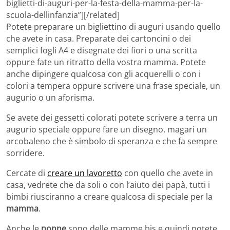
biglietti-di-auguri-per-la-festa-della-mamma-per-la-
scuola-dellinfanzia”][/related]
Potete preparare un bigliettino di auguri usando quello
che avete in casa. Preparate dei cartoncini o dei
semplici fogli A4 e disegnate dei fiori o una scritta
oppure fate un ritratto della vostra mamma. Potete
anche dipingere qualcosa con gli acquerelli o con i
colori a tempera oppure scrivere una frase speciale, un
augurio o un aforisma.
Se avete dei gessetti colorati potete scrivere a terra un
augurio speciale oppure fare un disegno, magari un
arcobaleno che è simbolo di speranza e che fa sempre
sorridere.
Cercate di
creare un lavoretto
con quello che avete in
casa, vedrete che da soli o con l’aiuto dei papà, tutti i
bimbi riusciranno a creare qualcosa di speciale per la
mamma
.
Anche le
nonne
sono delle mamme bis e quindi potete