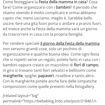
Come festeggiare la
Festa della mamma in casa
? Cosa
fare? Come organizzarsi con i
bambini
? Il periodo che
stiamo vivendo è molto complicato e ormai abbiamo
capito che: meno usciamo, meglio è. Sarebbe bello
uscire, fare una gita fuori porta o andare a pranzo fuori,
ed invece anche la Festa della mamma sarà un giorno
da trascorrere in casa con la propria famiglia.
Per rendere speciale
il giorno della Festa della mamma
non servono grandi cose, solo un pochino di
organizzazione e qualche buona idea. Come ogni festa
che si rispetti serve un regalo, potete farlo in casa con i
bambini oppure creare un mazzolino di
fiori di campo
,
in giro si trovano tanti fiori selvatici e bellissimi come
margherite
, spighe,
papaveri
, roselline e tanto altro.
Con le margherite potete anche fare delle simpatiche
composizioni come quelle presenti nella fotogallery.
[related layout=”big”
permalink=”https://bebeblog.lndo.site/post/218461/i-