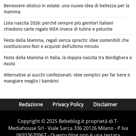
Benessere olistico in estate: una nuova idea di bellezza per la
mamma
Lista nascita 2026: perché sempre più genitori italiani
chiedono carte regalo IKEA invece di tutine e peluche
Festa della Mamma, regali senza sprechi: idee sostenibili che
sostituiscono fiori e acquisti dell’ultimo minuto
Festa della Mamma in Italia, la doppia nascita tra Bordighera e
Assisi
Alternative ai succhi confezionati: idee semplici per far bere e
mangiare meglio i bambini
Redazione
Privacy Policy
Disclaimer
Copyright © 2025 Bebeblog.it proprietà di T-
Mediahouse Srl - Viale Sarca 336 20126 Milano - P.Iva
06933670967 - Questo blog non è una testata