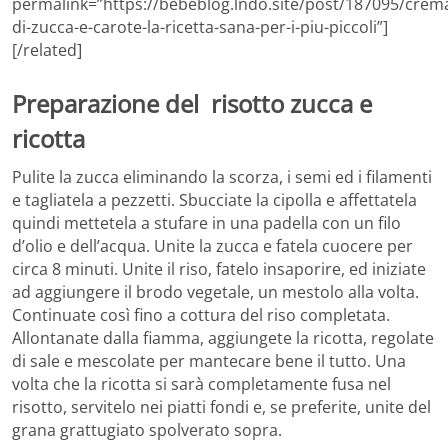
permalink=”https://bebeblog.lndo.site/post/187095/crem
di-zucca-e-carote-la-ricetta-sana-per-i-piu-piccoli”]
[/related]
Preparazione del risotto zucca e
ricotta
Pulite la zucca eliminando la scorza, i semi ed i filamenti
e tagliatela a pezzetti. Sbucciate la cipolla e affettatela
quindi mettetela a stufare in una padella con un filo
d’olio e dell’acqua. Unite la zucca e fatela cuocere per
circa 8 minuti. Unite il riso, fatelo insaporire, ed iniziate
ad aggiungere il brodo vegetale, un mestolo alla volta.
Continuate così fino a cottura del riso completata.
Allontanate dalla fiamma, aggiungete la ricotta, regolate
di sale e mescolate per mantecare bene il tutto. Una
volta che la ricotta si sarà completamente fusa nel
risotto, servitelo nei piatti fondi e, se preferite, unite del
grana grattugiato spolverato sopra.