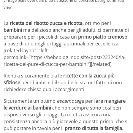
vintage plate over dark blue slate,stone or concrete background.Top
view.
La
ricetta del risotto zucca e ricotta
, ottimo per i
bambini
ma delizioso anche per gli adulti, ci permette di
preparare per i piccoli di casa un
primo piatto cremoso
a base di uno degli ortaggi autunnali per eccellenza.
[related layout=”left”
permalink=”https://bebeblog.lndo.site/post/223240/la-
ricetta-del-pure-di-zucca-per-bambini”][/related]
Rientra sicuramente tra le
ricette con la zucca più
sfiziose
per i bimbi, ed il suo bello sta nel fatto di non
richiedere chissà quali accorgimenti.
Sicuramente un ottimo
escamotage
per
fare mangiare
le verdure ai bambini
che non sempre sono così ben
disposti verso gli ortaggi. La ricotta assicura una
consistenza ancora più piacevole a questo primo, che si
può portare in tavola per il
pranzo di tutta la famiglia
.