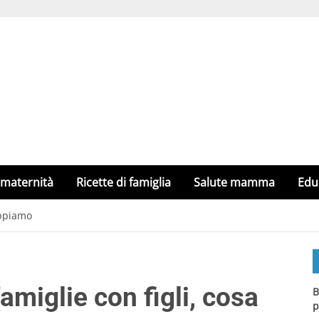
 maternità
Ricette di famiglia
Salute mamma
Edu
appiamo
amiglie con figli, cosa
B
p