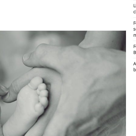
L
c
F
s
m
F
B
A
b