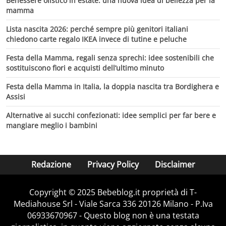
Benessere olistico in estate: una nuova idea di bellezza per la
mamma
Lista nascita 2026: perché sempre più genitori italiani
chiedono carte regalo IKEA invece di tutine e peluche
Festa della Mamma, regali senza sprechi: idee sostenibili che
sostituiscono fiori e acquisti dell’ultimo minuto
Festa della Mamma in Italia, la doppia nascita tra Bordighera e
Assisi
Alternative ai succhi confezionati: idee semplici per far bere e
mangiare meglio i bambini
Redazione
Privacy Policy
Disclaimer
Copyright © 2025 Bebeblog.it proprietà di T-
Mediahouse Srl - Viale Sarca 336 20126 Milano - P.Iva
06933670967 - Questo blog non è una testata