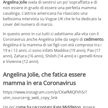
Angelina Jolie
svela di sentirsi un po’ sopraffatta e di
non essere in grado di essere una perfetta mamma
casalinga. L’attrice americana ha rilasciato una
bellissima intervista su Vogue UK che le ha dedicato la
cover del numero di marzo.
In questo anno in cui tutti ci adattiamo alla vita con il
Coronavirus anche Angelina Jolie da segni di
cedimento
.
Angelina è la mamma di sei figli con età comprese tra i
19 e i 12 anni, ci sono infatti Maddox (19 anni), Pax (17
anni), Zahara (16 anni), Shiloh (14 anni) e i gemelli Knox
e Vivienne (12 anni).
Angelina Jolie, che fatica essere
mamma in era Coronavirus
https://www.instagram.com/p/CKwfMIQFVh5/?
utm_source=ig_web_copy_link
Un po’
come ha raccontato Kate Middleton
, essere