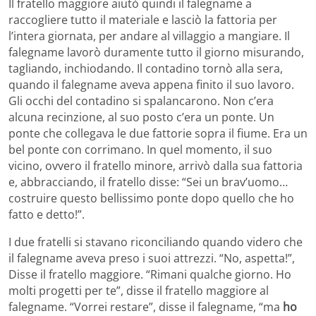
Il fratello maggiore aiutò quindi il falegname a
raccogliere tutto il materiale e lasciò la fattoria per
l’intera giornata, per andare al villaggio a mangiare. Il
falegname lavorò duramente tutto il giorno misurando,
tagliando, inchiodando. Il contadino tornò alla sera,
quando il falegname aveva appena finito il suo lavoro.
Gli occhi del contadino si spalancarono. Non c’era
alcuna recinzione, al suo posto c’era un ponte. Un
ponte che collegava le due fattorie sopra il fiume. Era un
bel ponte con corrimano. In quel momento, il suo
vicino, ovvero il fratello minore, arrivò dalla sua fattoria
e, abbracciando, il fratello disse: “Sei un brav’uomo…
costruire questo bellissimo ponte dopo quello che ho
fatto e detto!”.
I due fratelli si stavano riconciliando quando videro che
il falegname aveva preso i suoi attrezzi. “No, aspetta!”,
Disse il fratello maggiore. “Rimani qualche giorno. Ho
molti progetti per te”, disse il fratello maggiore al
falegname. “Vorrei restare”, disse il falegname, “ma
ho