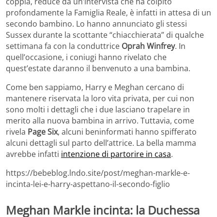
coppia, reduce da un’intervista che ha colpito
profondamente la Famiglia Reale, è infatti in attesa di un
secondo bambino. Lo hanno annunciato gli stessi
Sussex durante la scottante “chiacchierata” di qualche
settimana fa con la conduttrice
Oprah Winfrey
. In
quell’occasione, i coniugi hanno rivelato che
quest’estate daranno il benvenuto a una bambina.
Come ben sappiamo, Harry e Meghan cercano di
mantenere riservata la loro vita privata, per cui non
sono molti i dettagli che i due lasciano trapelare in
merito alla nuova bambina in arrivo. Tuttavia, come
rivela
Page Six
, alcuni beninformati hanno spifferato
alcuni dettagli sul parto dell’attrice. La bella mamma
avrebbe infatti
intenzione di partorire in casa
.
https://bebeblog.lndo.site/post/meghan-markle-e-
incinta-lei-e-harry-aspettano-il-secondo-figlio
Meghan Markle incinta: la Duchessa