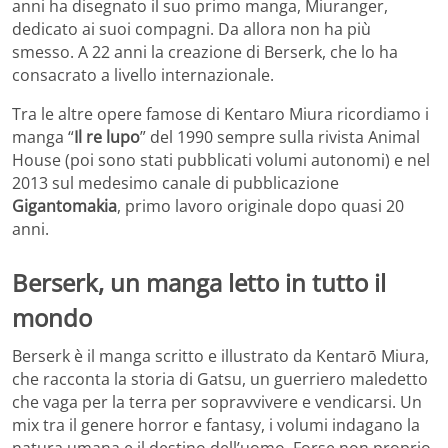
anni ha disegnato il suo primo manga, Miuranger,
dedicato ai suoi compagni. Da allora non ha più
smesso. A 22 anni la creazione di Berserk, che lo ha
consacrato a livello internazionale.
Tra le altre opere famose di Kentaro Miura ricordiamo i
manga “
Il re lupo
” del 1990 sempre sulla rivista Animal
House (poi sono stati pubblicati volumi autonomi) e nel
2013 sul medesimo canale di pubblicazione
Gigantomakia
, primo lavoro originale dopo quasi 20
anni.
Berserk, un manga letto in tutto il
mondo
Berserk è il manga scritto e illustrato da Kentarō Miura,
che racconta la storia di Gatsu, un guerriero maledetto
che vaga per la terra per sopravvivere e vendicarsi. Un
mix tra il genere horror e fantasy, i volumi indagano la
natura umana e il destino dell’uomo. Forse non proprio