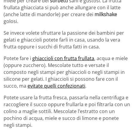
miele per creare dei
sorbetti
sani e gustosi. La frutta
frullata ghiacciata si può anche allungare con il latte
(anche latte di mandorle) per creare dei
milkshake
golosi.
Se invece volete sfruttare la passione dei bambini per
gelati e ghiaccioli potete farli in casa, usando la vera
frutta oppure i succhi di frutta fatti in casa.
Potete fare i
ghiaccioli con frutta frullata
, acqua e miele
(oppure zucchero). Mescolate tutto e versate il
composto negli stampi per ghiaccioli o negli stampi in
silicone per gelati. I ghiaccioli si possono fare con il
succo, ma
evitate quelli confezionati
.
Potete usare la frutta fresca, passarla nella centrifuga e
raccogliere il succo oppure frullarla e poi filtrarla con un
colino a maglie sottili. Mescolate l’estratto con un
pochino di acqua, miele e succo di limone e ponete
negli stampi.