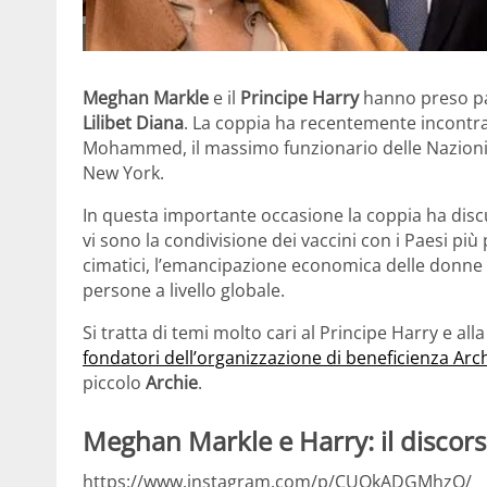
Meghan Markle
e il
Principe Harry
hanno preso par
Lilibet Diana
. La coppia ha recentemente incontrat
Mohammed, il massimo funzionario delle Nazioni 
New York.
In questa importante occasione la coppia ha discu
vi sono la condivisione dei vaccini con i Paesi pi
cimatici, l’emancipazione economica delle donne 
persone a livello globale.
Si tratta di temi molto cari al Principe Harry e al
fondatori dell’organizzazione di beneficienza Arc
piccolo
Archie
.
Meghan Markle e Harry: il discorso
https://www.instagram.com/p/CUQkADGMhzO/