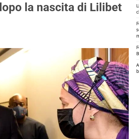
opo la nascita di Lilibet
L
c
F
s
m
F
B
A
b