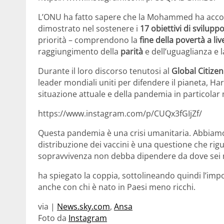
L’ONU ha fatto sapere che la Mohammed ha accolt
dimostrato nel sostenere i
17 obiettivi di svilupp
priorità – comprendono la
fine della povertà a liv
raggiungimento della
parità
e dell’uguaglianza e 
Durante il loro discorso tenutosi al
Global Citize
leader mondiali uniti per difendere il pianeta, H
situazione attuale e della pandemia in particolar
https://www.instagram.com/p/CUQx3fGIjZf/
Questa pandemia è una crisi umanitaria. Abbiamo 
distribuzione dei vaccini è una questione che rigu
sopravvivenza non debba dipendere da dove sei 
ha spiegato la coppia, sottolineando quindi l’imp
anche con chi è nato in Paesi meno ricchi.
via |
News.sky.com
,
Ansa
Foto da
Instagram