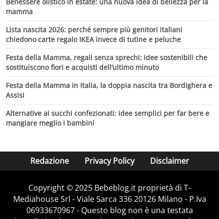
Benessere olistico in estate: una nuova idea di bellezza per la
mamma
Lista nascita 2026: perché sempre più genitori italiani
chiedono carte regalo IKEA invece di tutine e peluche
Festa della Mamma, regali senza sprechi: idee sostenibili che
sostituiscono fiori e acquisti dell’ultimo minuto
Festa della Mamma in Italia, la doppia nascita tra Bordighera e
Assisi
Alternative ai succhi confezionati: idee semplici per far bere e
mangiare meglio i bambini
Redazione
Privacy Policy
Disclaimer
Copyright © 2025 Bebeblog.it proprietà di T-
Mediahouse Srl - Viale Sarca 336 20126 Milano - P.Iva
06933670967 - Questo blog non è una testata