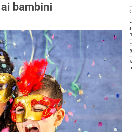
 ai bambini
L
c
F
s
m
F
B
A
b