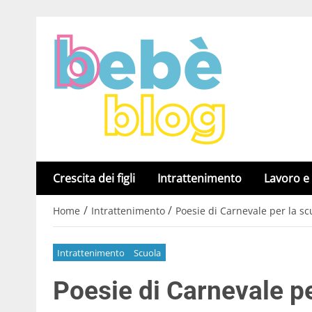
Crescita dei figli
Intrattenimento
Lavoro e
/
/
Home
Intrattenimento
Poesie di Carnevale per la sc
Intrattenimento
Scuola
Poesie di Carnevale pe