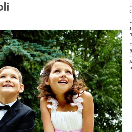
li
L
c
F
s
m
F
B
A
b