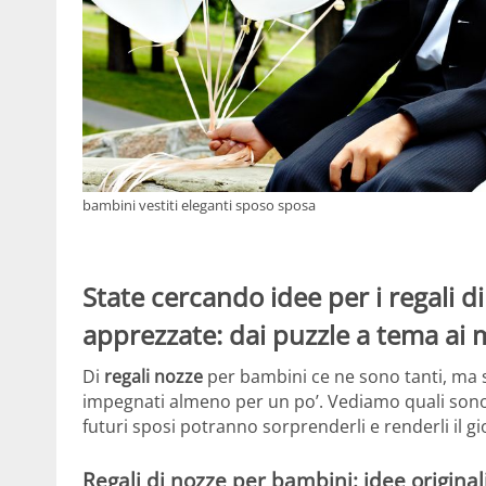
bambini vestiti eleganti sposo sposa
State cercando idee per i regali d
apprezzate: dai puzzle a tema ai m
Di
regali nozze
per bambini ce ne sono tanti, ma s
impegnati almeno per un po’. Vediamo quali sono i 
futuri sposi potranno sorprenderli e renderli il g
Regali di nozze per bambini: idee original