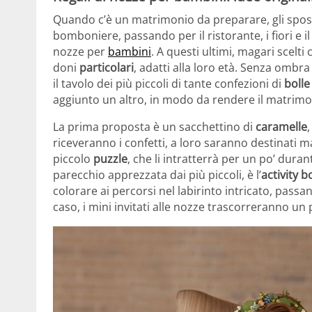
Quando c’è un matrimonio da preparare, gli sposi 
bomboniere, passando per il ristorante, i fiori e i
nozze per
bambini
. A questi ultimi, magari scelt
doni
particolari
, adatti alla loro età. Senza ombr
il tavolo dei più piccoli di tante confezioni di
bolle
aggiunto un altro, in modo da rendere il matrimo
La prima proposta è un sacchettino di
caramelle
riceveranno i confetti, a loro saranno destinati 
piccolo
puzzle
, che li intratterrà per un po’ dura
parecchio apprezzata dai più piccoli, è l’
activity 
colorare ai percorsi nel labirinto intricato, pass
caso, i mini invitati alle nozze trascorreranno un