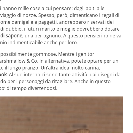
hanno mille cose a cui pensare: dagli abiti alle
l viaggio di nozze. Spesso, però, dimenticano i regali di
i come damigelle e paggetti, andrebbero riservati dei
a di dubbio, i futuri marito e moglie dovrebbero dotare
 di sapone
, una per ognuno. A questo pensierino ne va
nio indimenticabile anche per loro.
, possibilmente gommose. Mentre i genitori
marshmallow & Co. In alternativa, potete optare per un
nte il lungo pranzo. Un’altra idea molto carina,
book
. Al suo interno ci sono tante attività: dai disegni da
ando per i personaggi da ritagliare. Anche in questo
 po’ di tempo divertendosi.