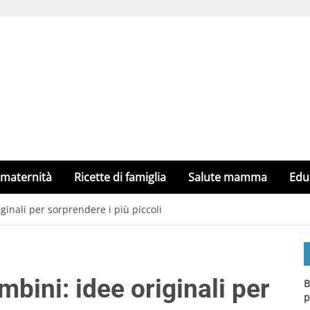
 maternità
Ricette di famiglia
Salute mamma
Edu
ginali per sorprendere i più piccoli
mbini: idee originali per
B
p