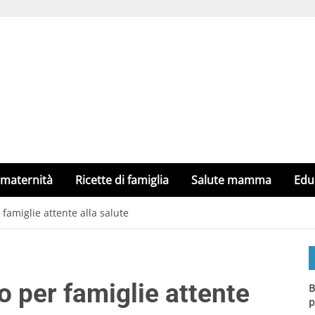
 maternità
Ricette di famiglia
Salute mamma
Edu
famiglie attente alla salute
 per famiglie attente
B
p