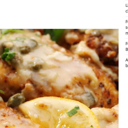
L
c
F
s
m
F
B
A
b