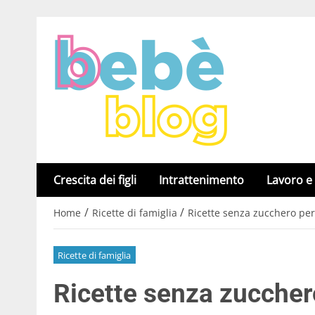
Crescita dei figli
Intrattenimento
Lavoro e
/
/
Home
Ricette di famiglia
Ricette senza zucchero per 
Ricette di famiglia
Ricette senza zucchero