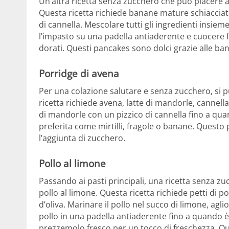
Un’altra ricetta senza zucchero che può piacere a 
Questa ricetta richiede banane mature schiacciate,
di cannella. Mescolare tutti gli ingredienti insiem
l’impasto su una padella antiaderente e cuocere 
dorati. Questi pancakes sono dolci grazie alle b
Porridge di avena
Per una colazione salutare e senza zucchero, si p
ricetta richiede avena, latte di mandorle, cannella
di mandorle con un pizzico di cannella fino a qua
preferita come mirtilli, fragole o banane. Questo p
l’aggiunta di zucchero.
Pollo al limone
Passando ai pasti principali, una ricetta senza zu
pollo al limone. Questa ricetta richiede petti di p
d’oliva. Marinare il pollo nel succo di limone, agli
pollo in una padella antiaderente fino a quando 
prezzemolo fresco per un tocco di freschezza. Que