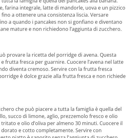
tutta la famiglia è quella dei pancakes alla banana.
 farina integrale, latte di mandorle, uova e un pizzico
e fino a ottenere una consistenza liscia. Versare
fino a quando i pancakes non si gonfiano e diventano
anane mature e non richiedono l’aggiunta di zucchero.
uò provare la ricetta del porridge di avena. Questa
 e frutta fresca per guarnire. Cuocere l’avena nel latte
ndo diventa cremoso. Servire con la frutta fresca
orridge è dolce grazie alla frutta fresca e non richiede
cchero che può piacere a tutta la famiglia è quella del
ollo, succo di limone, aglio, prezzemolo fresco e olio
o tritato e olio d’oliva per almeno 30 minuti. Cuocere il
è dorato e cotto completamente. Servire con
sto piatto è saporito senza l’aggiunta di zucchero.