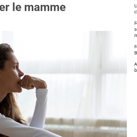
 per le mamme
L
c
F
s
m
F
B
A
b