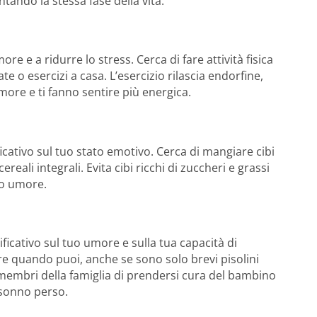
ando la stessa fase della vita.
ore e a ridurre lo stress. Cerca di fare attività fisica
 o esercizi a casa. L’esercizio rilascia endorfine,
more e ti fanno sentire più energica.
icativo sul tuo stato emotivo. Cerca di mangiare cibi
eali integrali. Evita cibi ricchi di zuccheri e grassi
uo umore.
icativo sul tuo umore e sulla tua capacità di
re quando puoi, anche se sono solo brevi pisolini
i membri della famiglia di prendersi cura del bambino
 sonno perso.