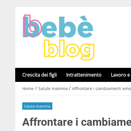
Crescita dei figli
Intrattenimento
Lavoro e
/
/
Home
Salute mamma
Affrontare i cambiamenti emo
Salute mamma
Affrontare i cambiame