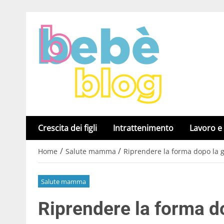
Crescita dei figli
Intrattenimento
Lavoro e
/
/
Home
Salute mamma
Riprendere la forma dopo la g
Salute mamma
Riprendere la forma d