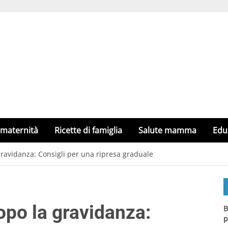
 maternità
Ricette di famiglia
Salute mamma
Edu
ravidanza: Consigli per una ripresa graduale
opo la gravidanza:
B
p