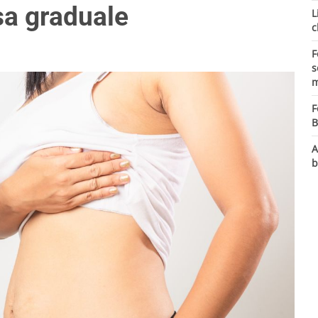
sa graduale
L
c
F
s
m
F
B
A
b