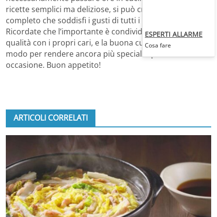
ricette semplici ma deliziose, si può creare un menu
completo che soddisfi i gusti di tutti i commensali.
Ricordate che l’importante è condividere del tempo di
ESPERTI ALLARME
qualità con i propri cari, e la buona cucina è solo un
Cosa fare
modo per rendere ancora più speciale questa
occasione. Buon appetito!
ARTICOLI CORRELATI