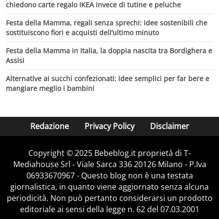
chiedono carte regalo IKEA invece di tutine e peluche
Festa della Mamma, regali senza sprechi: idee sostenibili che
sostituiscono fiori e acquisti dell’ultimo minuto
Festa della Mamma in Italia, la doppia nascita tra Bordighera e
Assisi
Alternative ai succhi confezionati: idee semplici per far bere e
mangiare meglio i bambini
Redazione
Privacy Policy
Disclaimer
Copyright © 2025 Bebeblog.it proprietà di T-
Mediahouse Srl - Viale Sarca 336 20126 Milano - P.Iva
06933670967 - Questo blog non è una testata
giornalistica, in quanto viene aggiornato senza alcuna
periodicità. Non può pertanto considerarsi un prodotto
editoriale ai sensi della legge n. 62 del 07.03.2001