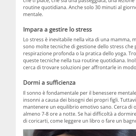
che ti piace, che sia una passeggiata, una lezione 
routine quotidiana. Anche solo 30 minuti al giorn
mentale.
Impara a gestire lo stress
Lo stress è inevitabile nella vita di una mamma, 
sono molte tecniche di gestione dello stress che 
respirazione profonda o la pratica dello yoga. Tro
queste tecniche nella tua routine quotidiana. Inoltre
cerca di trovare soluzioni per affrontarle in modo
Dormi a sufficienza
Il sonno è fondamentale per il benessere mental
insonni a causa dei bisogni dei propri figli. Tutta
mantenere un equilibrio emotivo sano. Cerca di 
almeno 7-8 ore a notte. Se hai difficoltà a dormi
di coricarti, come leggere un libro o fare un bagn