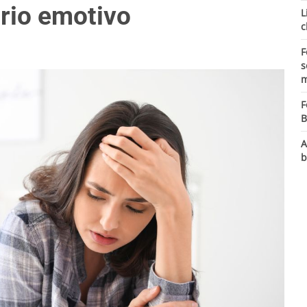
brio emotivo
L
c
F
s
m
F
B
A
b