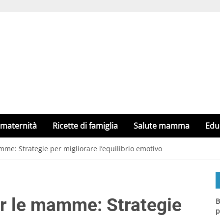
 maternità
Ricette di famiglia
Salute mamma
Edu
e: Strategie per migliorare l’equilibrio emotivo
r le mamme: Strategie
B
p