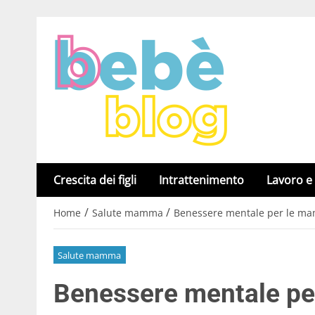
Crescita dei figli
Intrattenimento
Lavoro e
/
/
Home
Salute mamma
Benessere mentale per le mamm
Salute mamma
Benessere mentale pe