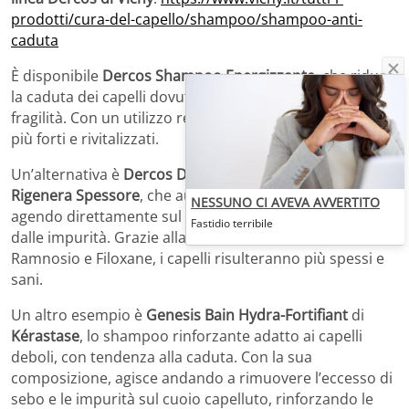
prodotti/cura-del-capello/shampoo/shampoo-anti-
caduta
È disponibile
Dercos Shampoo Energizzante
, che riduce
la caduta dei capelli dovuti alla rottura e all’eccessiva
fragilità. Con un utilizzo regolare, i capelli risulteranno
più forti e rivitalizzati.
Un’alternativa è
Dercos Densi-Solutions – Shampoo
Rigenera Spessore
, che aumenta lo spessore dei capelli,
NESSUNO CI AVEVA AVVERTITO
agendo direttamente sul cuoio capelluto, liberandolo
Fastidio terribile
dalle impurità. Grazie alla sua formula arricchita con
Ramnosio e Filoxane, i capelli risulteranno più spessi e
sani.
Un altro esempio è
Genesis Bain Hydra-Fortifiant
di
Kérastase
, lo shampoo rinforzante adatto ai capelli
deboli, con tendenza alla caduta. Con la sua
composizione, agisce andando a rimuovere l’eccesso di
sebo e le impurità sul cuoio capelluto, rinforzando le