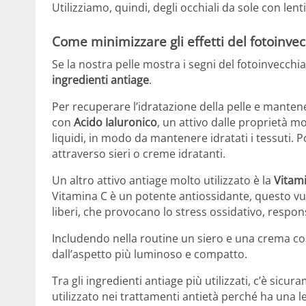
Utilizziamo, quindi, degli occhiali da sole con lent
Come minimizzare gli effetti del fotoinv
Se la nostra pelle mostra i segni del fotoinvecchi
ingredienti antiage
.
Per recuperare l’idratazione della pelle e mantenere
con
Acido Ialuronico
, un attivo dalle proprietà mo
liquidi, in modo da mantenere idratati i tessuti. 
attraverso sieri o creme idratanti.
Un altro attivo antiage molto utilizzato è la
Vitam
Vitamina C è un potente antiossidante, questo vuol 
liberi, che provocano lo stress ossidativo, respo
Includendo nella routine un siero e una crema co
dall’aspetto più luminoso e compatto.
Tra gli ingredienti antiage più utilizzati, c’è sicur
utilizzato nei trattamenti antietà perché ha una l