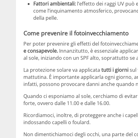
Fattori ambientali:
l’effetto dei raggi UV può 
come l’inquinamento atmosferico, provocand
della pelle.
Come prevenire il fotoinvecchiamento
Per poter prevenire gli effetti del fotoinvecchiam
e consapevole.
Innanzitutto, è essenziale appli
al sole, iniziando con un SPF alto, soprattutto s
La protezione solare va applicata
tutti i giorni
sul 
mattutina. È importante applicarla ogni giorno, an
infatti, possono provocare danni anche quando no
Quando ci esponiamo al sole, cerchiamo di evitare 
forte, ovvero dalle 11.00 e dalle 16.00.
Ricordiamoci, inoltre, di proteggere anche i capell
indossando capelli o foulard.
Non dimentichiamoci degli occhi, una parte del cor