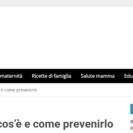
 maternità
Ricette di famiglia
Salute mamma
Edu
 e come prevenirlo
os’è e come prevenirlo
B
p