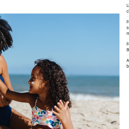
L
c
F
s
m
F
B
A
b