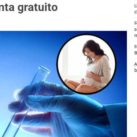
nta gratuito
L
c
F
s
m
F
B
A
b