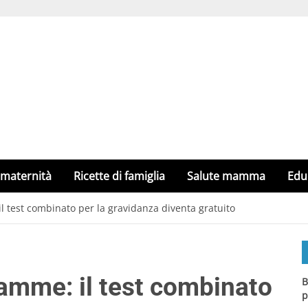
 maternità
Ricette di famiglia
Salute mamma
Edu
l test combinato per la gravidanza diventa gratuito
mamme: il test combinato
B
p