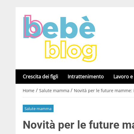
Crescita dei figli
Intrattenimento
Lavoro e
/
/
Home
Salute mamma
Novità per le future mamme: i
Salute mamma
Novità per le future 