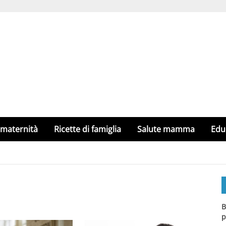
 maternità
Ricette di famiglia
Salute mamma
Edu
B
p