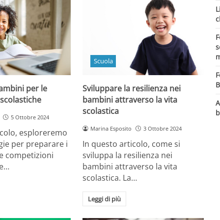
L
c
F
s
m
Scuola
F
B
ambini per le
Sviluppare la resilienza nei
scolastiche
bambini attraverso la vita
A
scolastica
b
5 Ottobre 2024
Marina Esposito
3 Ottobre 2024
icolo, esploreremo
gie per preparare i
In questo articolo, come si
e competizioni
sviluppa la resilienza nei
Le…
bambini attraverso la vita
scolastica. La…
Leggi di più