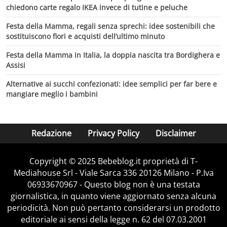
chiedono carte regalo IKEA invece di tutine e peluche
Festa della Mamma, regali senza sprechi: idee sostenibili che
sostituiscono fiori e acquisti dell’ultimo minuto
Festa della Mamma in Italia, la doppia nascita tra Bordighera e
Assisi
Alternative ai succhi confezionati: idee semplici per far bere e
mangiare meglio i bambini
Redazione
Privacy Policy
Disclaimer
Copyright © 2025 Bebeblog.it proprietà di T-
Mediahouse Srl - Viale Sarca 336 20126 Milano - P.Iva
06933670967 - Questo blog non è una testata
giornalistica, in quanto viene aggiornato senza alcuna
periodicità. Non può pertanto considerarsi un prodotto
editoriale ai sensi della legge n. 62 del 07.03.2001