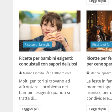
Leggi di più
Ricette di famiglia
Ricette di fam
Ricette per bambini esigenti:
Ricette per fe
conquistali con sapori deliziosi
per cene spec
Marina Esposito
11 Ottobre 2023
Marina Esposito
Molti genitori si trovano ad
Le feste in fa
affrontare il problema dei
momenti specia
bambini esigenti quando si
riunisce per 
tratta di…
condividere…
Leggi di più
Leggi di più