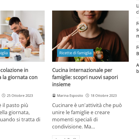
L
c
F
s
m
F
iglia
Ricette di famiglia
B
A
 colazione in
Cucina internazionale per
b
ia la giornata con
famiglie: scopri nuovi sapori
insieme
25 Ottobre 2023
Marina Esposito
18 Ottobre 2023
 il pasto più
Cucinare è un'attività che può
lla giornata,
unire le famiglie e creare
uando si tratta di
momenti speciali di
condivisione. Ma…