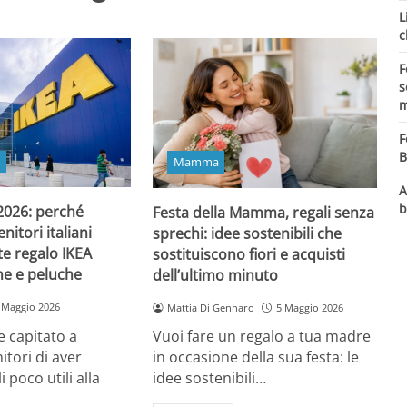
L
c
F
s
m
F
B
o
Mamma
A
b
 2026: perché
Festa della Mamma, regali senza
itori italiani
sprechi: idee sostenibili che
e regalo IKEA
sostituiscono fiori e acquisti
ine e peluche
dell’ultimo minuto
 Maggio 2026
Mattia Di Gennaro
5 Maggio 2026
 capitato a
Vuoi fare un regalo a tua madre
itori di aver
in occasione della sua festa: le
i poco utili alla
idee sostenibili…