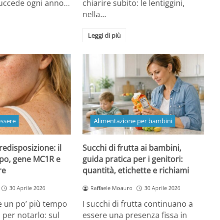
 succede ogni anno…
chiarire subito: le lentiggini,
nella…
Leggi di più
essere
Alimentazione per bambini
redisposizione: il
Succhi di frutta ai bambini,
ipo, gene MC1R e
guida pratica per i genitori:
re
quantità, etichette e richiami
30 Aprile 2026
Raffaele Moauro
30 Aprile 2026
e un po’ più tempo
I succhi di frutta continuano a
a per notarlo: sul
essere una presenza fissa in