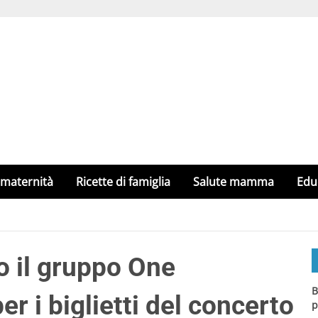
 maternità
Ricette di famiglia
Salute mamma
Edu
 il gruppo One
B
er i biglietti del concerto
p