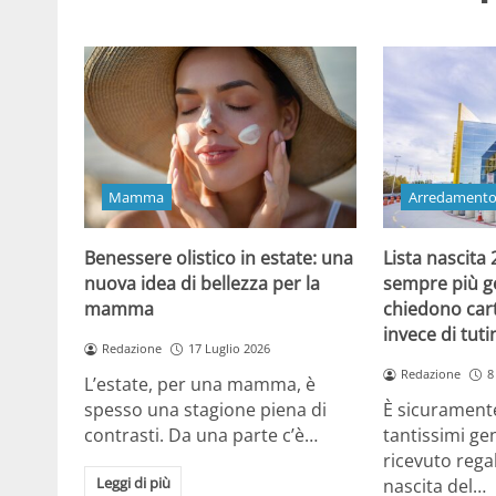
Mamma
Arredament
Benessere olistico in estate: una
Lista nascita
nuova idea di bellezza per la
sempre più gen
mamma
chiedono cart
invece di tut
Redazione
17 Luglio 2026
Redazione
8
L’estate, per una mamma, è
spesso una stagione piena di
È sicuramente
contrasti. Da una parte c’è…
tantissimi gen
ricevuto regal
Leggi di più
nascita del…