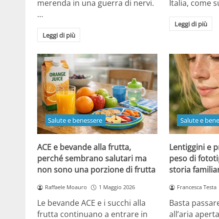
merenda in una guerra di nervi.
Italia, come
…
Leggi di più
Leggi di più
Salute e benessere
Salute e ben
ACE e bevande alla frutta,
Lentiggini e p
perché sembrano salutari ma
peso di fotot
non sono una porzione di frutta
storia familia
Raffaele Moauro
1 Maggio 2026
Francesca Testa
Le bevande ACE e i succhi alla
Basta passar
frutta continuano a entrare in
all’aria apert