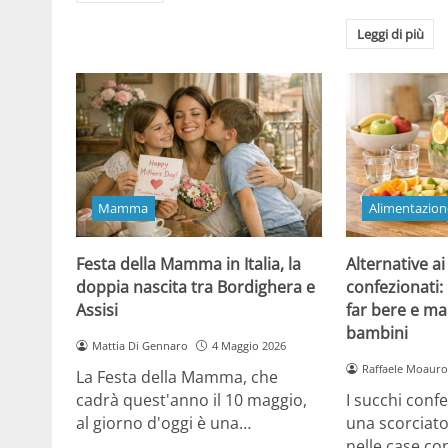
Leggi di più
Mamma
Alimentazion
Festa della Mamma in Italia, la
Alternative ai
doppia nascita tra Bordighera e
confezionati:
Assisi
far bere e ma
bambini
Mattia Di Gennaro
4 Maggio 2026
Raffaele Moauro
La Festa della Mamma, che
cadrà quest'anno il 10 maggio,
I succhi conf
al giorno d'oggi è una…
una scorciat
nelle case co