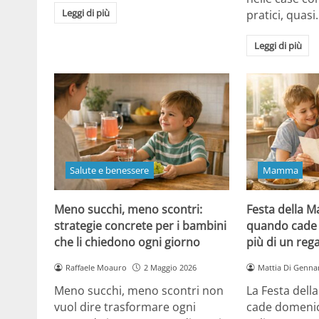
Leggi di più
pratici, quasi
Leggi di più
Salute e benessere
Mamma
Meno succhi, meno scontri:
Festa della 
strategie concrete per i bambini
quando cade 
che li chiedono ogni giorno
più di un reg
Raffaele Moauro
2 Maggio 2026
Mattia Di Genna
Meno succhi, meno scontri non
La Festa del
vuol dire trasformare ogni
cade domenic