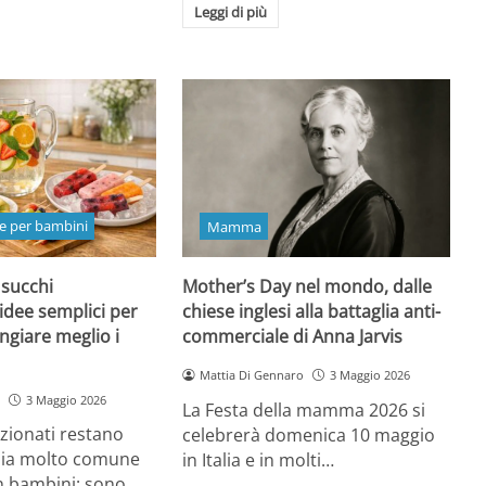
Leggi di più
e per bambini
Mamma
 succhi
Mother’s Day nel mondo, dalle
 idee semplici per
chiese inglesi alla battaglia anti-
ngiare meglio i
commerciale di Anna Jarvis
Mattia Di Gennaro
3 Maggio 2026
3 Maggio 2026
La Festa della mamma 2026 si
ezionati restano
celebrerà domenica 10 maggio
oia molto comune
in Italia e in molti…
n bambini: sono