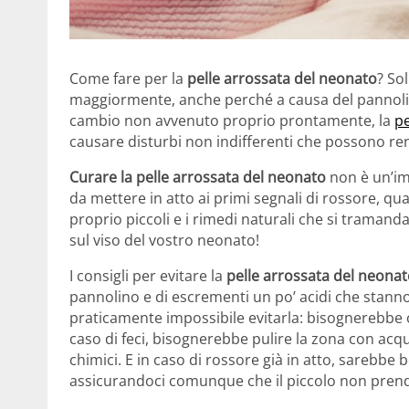
Come fare per la
pelle arrossata del neonato
? So
maggiormente, anche perché a causa del pannolino,
cambio non avvenuto proprio prontamente, la
pe
causare disturbi non indifferenti che possono rend
Curare la pelle arrossata del neonato
non è un’im
da mettere in atto ai primi segnali di rossore, q
proprio piccoli e i rimedi naturali che si trama
sul viso del vostro neonato!
I consigli per evitare la
pelle arrossata del neona
pannolino e di escrementi un po’ acidi che stanno 
praticamente impossibile evitarla: bisognerebbe c
caso di feci, bisognerebbe pulire la zona con acq
chimici. E in caso di rossore già in atto, sarebbe 
assicurandoci comunque che il piccolo non pren