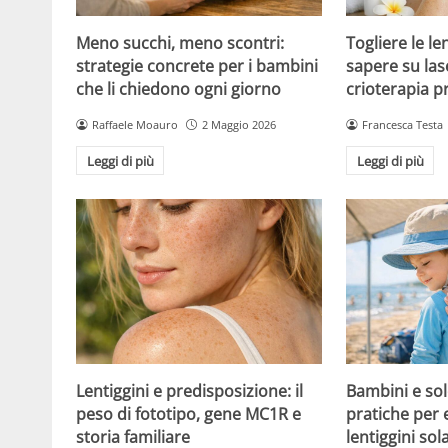
Meno succhi, meno scontri:
Togliere le le
strategie concrete per i bambini
sapere su las
che li chiedono ogni giorno
crioterapia p
Raffaele Moauro
2 Maggio 2026
Francesca Testa
Leggi di più
Leggi di più
Lentiggini e predisposizione: il
Bambini e sol
peso di fototipo, gene MC1R e
pratiche per 
storia familiare
lentiggini sola