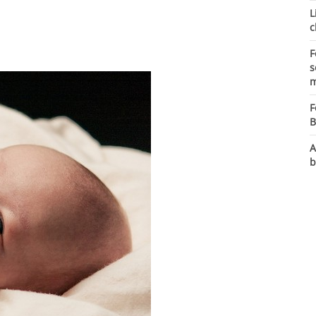
L
c
F
s
m
F
B
A
b