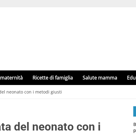
 maternità
Ricette di famiglia
Salute mamma
Edu
del neonato con i metodi giusti
ata del neonato con i
B
p